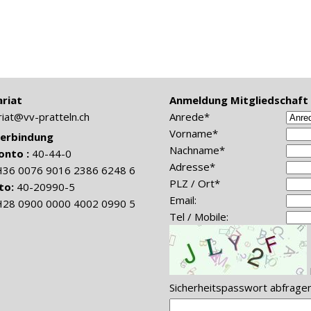
riat
Anmeldung Mitgliedschaft (
riat@vv-pratteln.ch
Anrede*
Vorname*
erbindung
Nachname*
onto :
40-44-0
Adresse*
H36 0076 9016 2386 6248 6
PLZ / Ort*
to:
40-20990-5
Email:
H28 0900 0000 4002 0990 5
Tel / Mobile:
Sicherheitspasswort abfrage