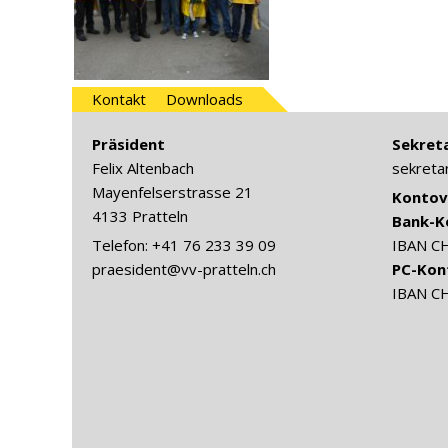
Kontakt
Downloads
Präsident
Sekreta
Felix Altenbach
sekreta
Mayenfelserstrasse 21
Kontov
4133 Pratteln
Bank-K
Telefon: +41 76 233 39 09
IBAN C
praesident@vv-pratteln.ch
PC-Kon
IBAN C