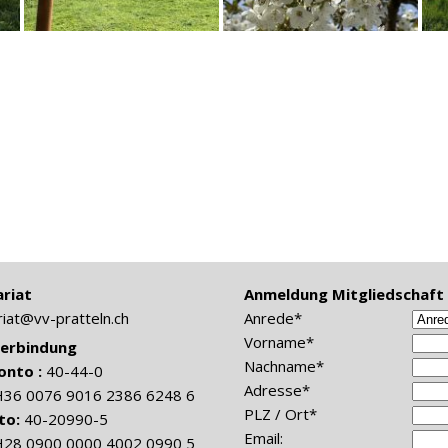
riat
Anmeldung Mitgliedschaft (
riat@vv-pratteln.ch
Anrede*
Vorname*
erbindung
Nachname*
onto :
40-44-0
Adresse*
H36 0076 9016 2386 6248 6
PLZ / Ort*
to:
40-20990-5
Email:
H28 0900 0000 4002 0990 5