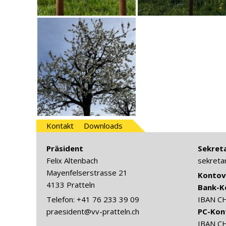
Kontakt
Downloads
Präsident
Sekreta
Felix Altenbach
sekreta
Mayenfelserstrasse 21
Kontov
4133 Pratteln
Bank-K
Telefon: +41 76 233 39 09
IBAN C
praesident@vv-pratteln.ch
PC-Kon
IBAN C